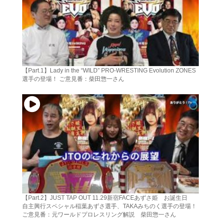
【Part.1】Lady in the “WILD” PRO-WRESTING Evolution ZONES
選手の登場！ ご意見番：柴田惣一さん
【Part.2】JUST TAP OUT 11.29新宿FACEあずさ姫 お誕生日
自主興行スペシャル稲葉あずさ選手、TAKAみちのく選手の登場！
ご意見番：元ワールドプロレスリング解説 柴田惣一さん