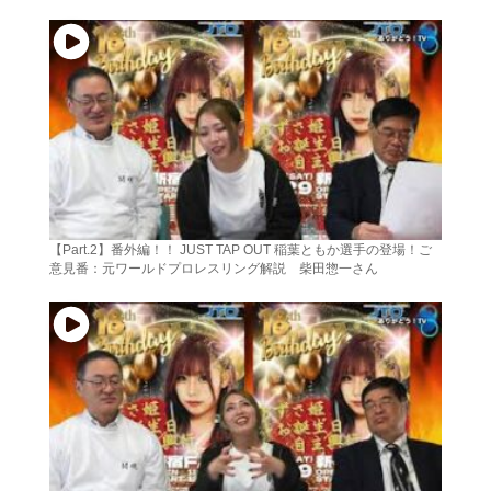
【Part.2】番外編！！ JUST TAP OUT 稲葉ともか選手の登場！ご
意見番：元ワールドプロレスリング解説 柴田惣一さん