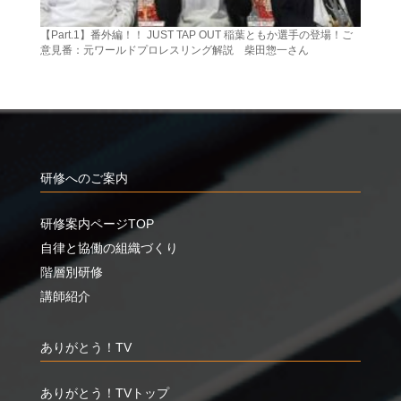
【Part.1】番外編！！ JUST TAP OUT 稲葉ともか選手の登場！ご
意見番：元ワールドプロレスリング解説 柴田惣一さん
研修へのご案内
研修案内ページTOP
自律と協働の組織づくり
階層別研修
講師紹介
ありがとう！TV
ありがとう！TVトップ