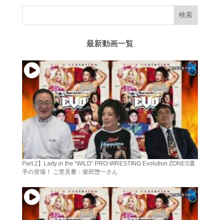
検索
最新動画一覧
Part.2】Lady in the “WILD” PRO-WRESTING Evolution ZONES選
手の登場！ ご意見番：柴田惣一さん