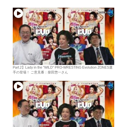
Part.2】Lady in the “WILD” PRO-WRESTING Evolution ZONES選
手の登場！ ご意見番：柴田惣一さん