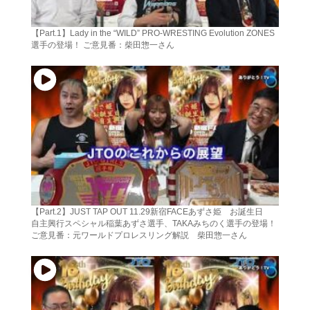
【Part.1】Lady in the “WILD” PRO-WRESTING Evolution ZONES
選手の登場！ ご意見番：柴田惣一さん
【Part.2】JUST TAP OUT 11.29新宿FACEあずさ姫 お誕生日
自主興行スペシャル稲葉あずさ選手、TAKAみちのく選手の登場！
ご意見番：元ワールドプロレスリング解説 柴田惣一さん