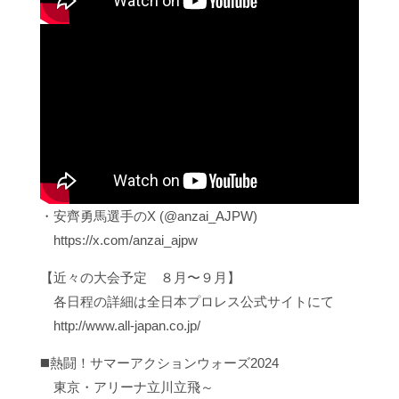
・安齊勇馬選手のX (@anzai_AJPW)
https://x.com/anzai_ajpw
【近々の大会予定 ８月〜９月】
各日程の詳細は全日本プロレス公式サイトにて
http://www.all-japan.co.jp/
◼️熱闘！サマーアクションウォーズ2024
東京・アリーナ立川立飛～