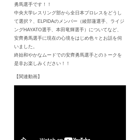
勇馬選手です！！
中央大学レスリング部から全日本プロレスをどうし
て選択？、ELPIDAのメンバー（綾部蓮選手、ライジ
ングHAYATO選手、本田竜輝選手）についてなど、
安齊勇馬選手に現在の心境をはじめ色々とお話を伺
いました。
終始和やかなムードでの安齊勇馬選手とのトークを
是非お楽しみください！！
【関連動画】