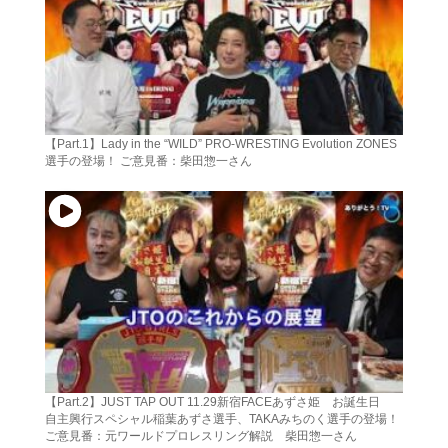
【Part.1】Lady in the “WILD” PRO-WRESTING Evolution ZONES
選手の登場！ ご意見番：柴田惣一さん
【Part.2】JUST TAP OUT 11.29新宿FACEあずさ姫 お誕生日
自主興行スペシャル稲葉あずさ選手、TAKAみちのく選手の登場！
ご意見番：元ワールドプロレスリング解説 柴田惣一さん