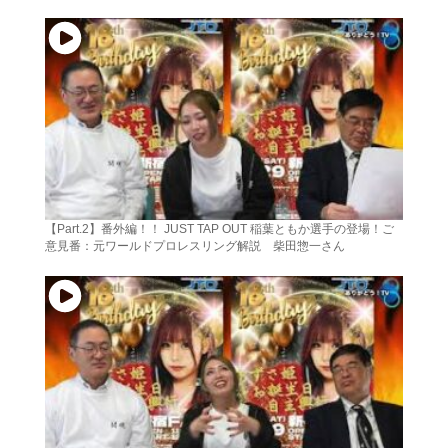
【Part.2】番外編！！ JUST TAP OUT 稲葉ともか選手の登場！ご
意見番：元ワールドプロレスリング解説 柴田惣一さん