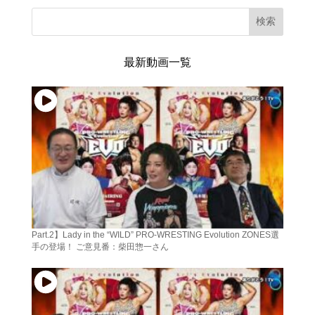
検索
最新動画一覧
Part.2】Lady in the “WILD” PRO-WRESTING Evolution ZONES選
手の登場！ ご意見番：柴田惣一さん