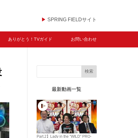
▶
SPRING FIELDサイト
ありがとう！TVガイド
お問い合わせ
役
検索
ん
最新動画一覧
Part.2】Lady in the “WILD” PRO-