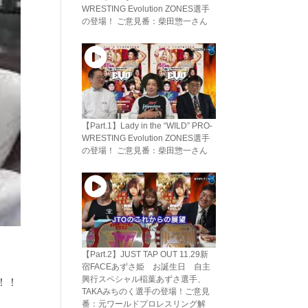
WRESTING Evolution ZONES選手
の登場！ ご意見番：柴田惣一さん
【Part.1】Lady in the “WILD” PRO-
WRESTING Evolution ZONES選手
の登場！ ご意見番：柴田惣一さん
【Part.2】JUST TAP OUT 11.29新
宿FACEあずさ姫 お誕生日 自主
興行スペシャル稲葉あずさ選手、
！！
TAKAみちのく選手の登場！ご意見
番：元ワールドプロレスリング解