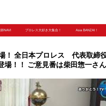
師NAVI
プロレス大好き大集合！
Asia BANZAI！
いよ登場！ 全日本プロレス 代表取締
登場！！ ご意見番は柴田惣一さ