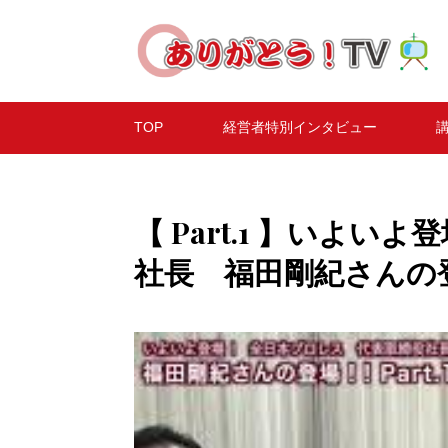
TOP
経営者特別インタビュー
講
【 Part.1 】いよ
社長 福田剛紀さんの