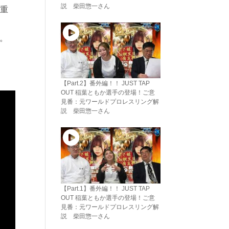
説 柴田惣一さん
貴重
。
【Part.2】番外編！！ JUST TAP
OUT 稲葉ともか選手の登場！ご意
見番：元ワールドプロレスリング解
説 柴田惣一さん
【Part.1】番外編！！ JUST TAP
OUT 稲葉ともか選手の登場！ご意
見番：元ワールドプロレスリング解
説 柴田惣一さん