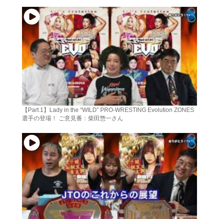
【Part.1】Lady in the “WILD” PRO-WRESTING Evolution ZONES
選手の登場！ ご意見番：柴田惣一さん