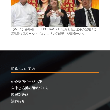
【Part.1】番外編！！ JUST TAP OUT 稲葉ともか選手の登場！ご
意見番：元ワールドプロレスリング解説 柴田惣一さん
研修へのご案内
研修案内ページTOP
自律と協働の組織づくり
階層別研修
講師紹介