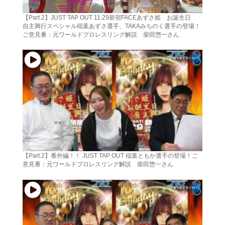
【Part.2】JUST TAP OUT 11.29新宿FACEあずさ姫 お誕生日
自主興行スペシャル稲葉あずさ選手、TAKAみちのく選手の登場！
ご意見番：元ワールドプロレスリング解説 柴田惣一さん
【Part.2】番外編！！ JUST TAP OUT 稲葉ともか選手の登場！ご
意見番：元ワールドプロレスリング解説 柴田惣一さん